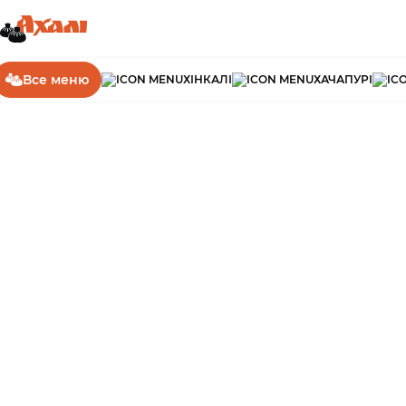
Головна
Хліб, соуси
Аджика
Все меню
ХІНКАЛІ
ХАЧАПУРІ
50 г
Аджика
Аджика власного приготування, в міру пікантна та гостра.
68
грн
Замовити
160 г
Шоті
Класичний грузинський хлібчик