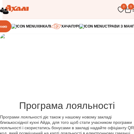
0
0
Головна
Акції
Програма лояльності
еню
ХІНКАЛІ
ХАЧАПУРІ
СТРАВИ З МАН
Програма лояльності
Програми лояльності діє також у нашому новому закладі
близькосхідної кухні Айда, для того щоб стати учасником програми
лояльності і скористатись бонусами в закладі надайте офіціанту QR
код, який розміщений на карті лояльності в електронному гаманці