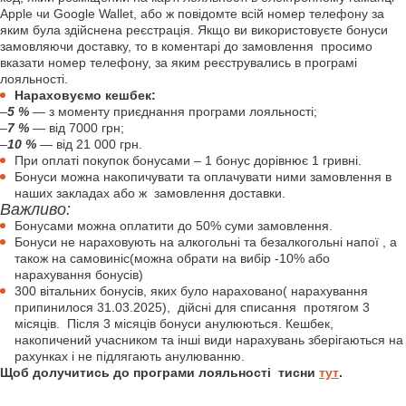
Apple чи Google Wallet, або ж повідомте всій номер телефону за
яким була здійснена реєстрація. Якщо ви використовуєте бонуси
замовляючи доставку, то в коментарі до замовлення просимо
вказати номер телефону, за яким реєструвались в програмі
лояльності.
Нараховуємо кешбек:
–
5 %
— з моменту приєднання програми лояльності;
–
7 %
— від 7000 грн;
–
10 %
— від 21 000 грн.
При оплаті покупок бонусами – 1 бонус дорівнює 1 гривні.
Бонуси можна накопичувати та оплачувати ними замовлення в
наших закладах або ж замовлення доставки.
Важливо:
Бонусами можна оплатити до 50% суми замовлення.
Бонуси не нараховують на алкогольні та безалкогольні напої , а
також на самовиніс(можна обрати на вибір -10% або
нарахування бонусів)
300 вітальних бонусів, яких було нараховано( нарахування
припинилося 31.03.2025), дійсні для списання протягом 3
місяців. Після 3 місяців бонуси анулюються. Кешбек,
накопичений учасником та інші види нарахувань зберігаються на
рахунках і не підлягають анулюванню.
Щоб долучитись до програми лояльності тисни
тут
.